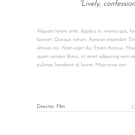
“Lively, confessio
Aliquam lorem ante, dapibus in, viverra quis, feu
laoreet. Quisque rutrum. Aenean imperdiet. Etia
ultricies nisi. Nam eget dui. Etiam rhoncus. M
quam semper libero, sit amet adipiscing sem n
pulvinar, hendrerit id, lorem. Maecenas nec.
Director
,
Film