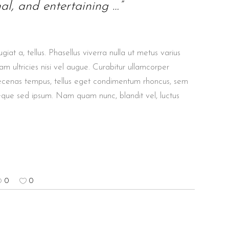
nal, and entertaining …”
giat a, tellus. Phasellus viverra nulla ut metus varius
m ultricies nisi vel augue. Curabitur ullamcorper
aecenas tempus, tellus eget condimentum rhoncus, sem
eque sed ipsum. Nam quam nunc, blandit vel, luctus
0
0