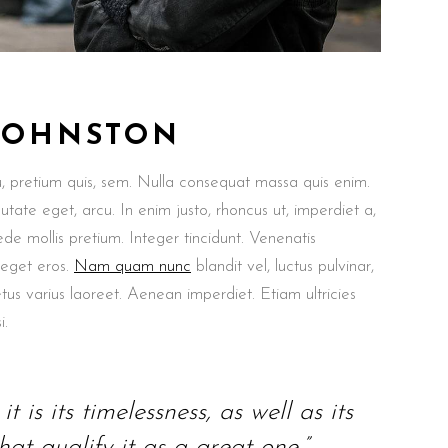
 JOHNSTON
u, pretium quis, sem. Nulla consequat massa quis enim.
putate eget, arcu. In enim justo, rhoncus ut, imperdiet a,
ede mollis pretium. Integer tincidunt. Venenatis
 eget eros.
Nam quam nunc
blandit vel, luctus pulvinar,
etus varius laoreet. Aenean imperdiet. Etiam ultricies
i.
t is its timelessness, as well as its
at qualify it as a great one.”