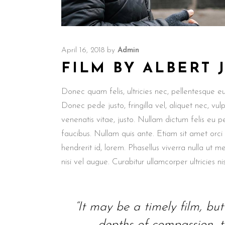
April 16, 2018
by
Admin
FILM BY ALBERT
Donec quam felis, ultricies nec, pellentesque e
Donec pede justo, fringilla vel, aliquet nec, vul
venenatis vitae, justo. Nullam dictum felis eu p
faucibus. Nullam quis ante. Etiam sit amet orci
hendrerit id, lorem. Phasellus viverra nulla ut m
nisi vel augue. Curabitur ullamcorper ultricies nis
“It may be a timely film, but i
depths of compassion, th