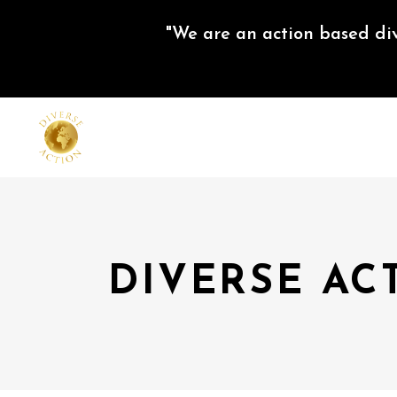
"We are an action based di
DIVERSE AC