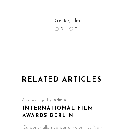
Director
,
Film
0
0
RELATED ARTICLES
8 years ago
by
Admin
INTERNATIONAL FILM
AWARDS BERLIN
Curabitur ullamcorper ultricies nisi. Nam